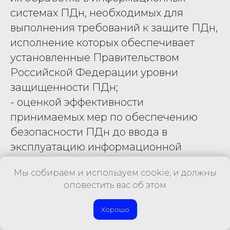
системах ПДн, необходимых для
выполнения требований к защите ПДн,
исполнение которых обеспечивает
установленные Правительством
Российской Федерации уровни
защищенности ПДн;
- оценкой эффективности
принимаемых мер по обеспечению
безопасности ПДн до ввода в
эксплуатацию информационной
системы ПДн;
Мы собираем и используем cookie, и должны
- учетом машинных носителей ПДн;
оповестить вас об этом
- обнаружением фактов
несанкционированного доступа к ПДн
Хорошо
и принятием мер;