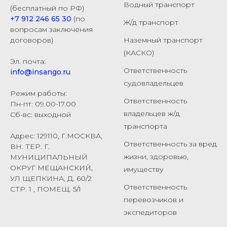
Водный транспорт
(бесплатный по РФ)
+7 912 246 65 30
(по
Ж/д транспорт
вопросам заключения
договоров)
Наземный транспорт
(КАСКО)
Эл. почта:
Ответственность
info@insango.ru
судовладельцев
Режим работы:
Ответственность
Пн-пт: 09.00-17.00
владельцев ж/д
Сб-вс: выходной
транспорта
Адрес: 129110, Г.МОСКВА,
Ответственность за вред
ВН. ТЕР. Г.
жизни, здоровью,
МУНИЦИПАЛЬНЫЙ
ОКРУГ МЕЩАНСКИЙ,
имуществу
УЛ ЩЕПКИНА, Д. 60/2
Ответственность
СТР. 1 , ПОМЕЩ. 5/1
перевозчиков и
экспедиторов