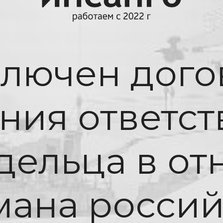
ключен дого
ния ответс
дельца в о
мана россий