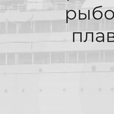
рыбо
пла