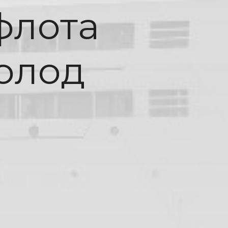
флота
олод