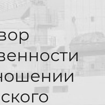
вор
твенности
тношении
ского