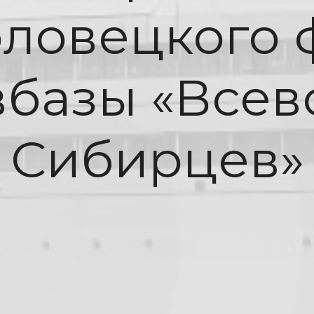
ловецкого 
вбазы «Всев
Сибирцев»