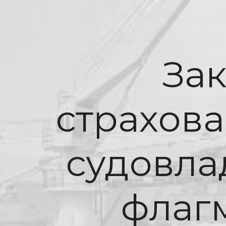
За
страхова
судовла
флаг