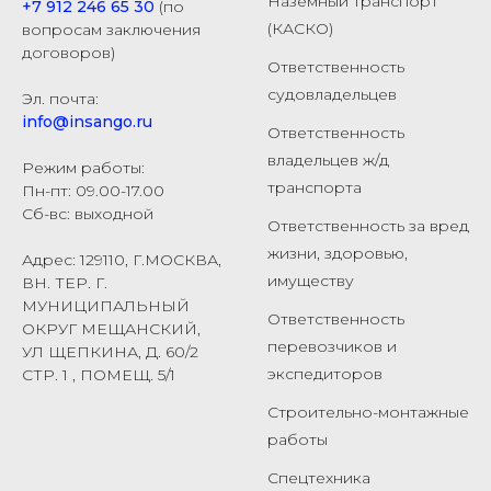
Наземный транспорт
+7 912 246 65 30
(по
(КАСКО)
вопросам заключения
договоров)
Ответственность
судовладельцев
Эл. почта:
info@insango.ru
Ответственность
владельцев ж/д
Режим работы:
транспорта
Пн-пт: 09.00-17.00
Сб-вс: выходной
Ответственность за вред
жизни, здоровью,
Адрес: 129110, Г.МОСКВА,
имуществу
ВН. ТЕР. Г.
МУНИЦИПАЛЬНЫЙ
Ответственность
ОКРУГ МЕЩАНСКИЙ,
перевозчиков и
УЛ ЩЕПКИНА, Д. 60/2
экспедиторов
СТР. 1 , ПОМЕЩ. 5/1
Строительно-монтажные
работы
Спецтехника